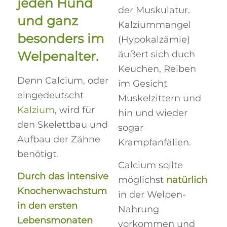
jeden Hund
der Muskulatur.
und ganz
Kalziummangel
besonders im
(Hypokalzämie)
Welpenalter.
äußert sich duch
Keuchen, Reiben
Denn Calcium, oder
im Gesicht
eingedeutscht
Muskelzittern und
Kalzium
,
wird für
hin und wieder
den Skelettbau und
sogar
Aufbau der Zähne
Krampfanfällen.
benötigt.
Calcium sollte
Durch das intensive
möglichst
natürlich
Knochenwachstum
in der Welpen-
in den ersten
Nahrung
Lebensmonaten
vorkommen und