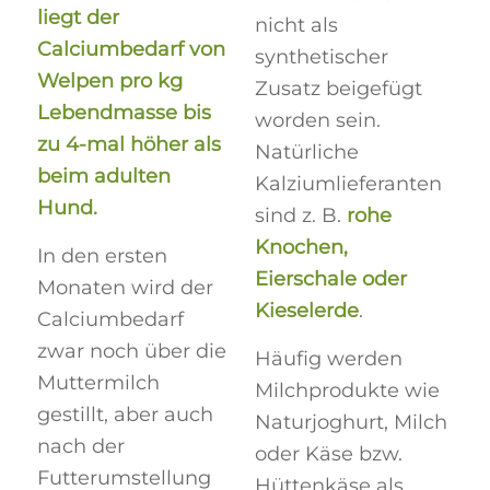
liegt der
nicht als
Calciumbedarf von
synthetischer
Welpen pro kg
Zusatz beigefügt
Lebendmasse bis
worden sein.
zu 4-mal höher als
Natürliche
beim adulten
Kalziumlieferanten
Hund.
sind z. B.
rohe
Knochen,
In den ersten
Eierschale oder
Monaten wird der
Kieselerde
.
Calciumbedarf
zwar noch über die
Häufig werden
Muttermilch
Milchprodukte wie
gestillt, aber auch
Naturjoghurt, Milch
nach der
oder Käse bzw.
Futterumstellung
Hüttenkäse als