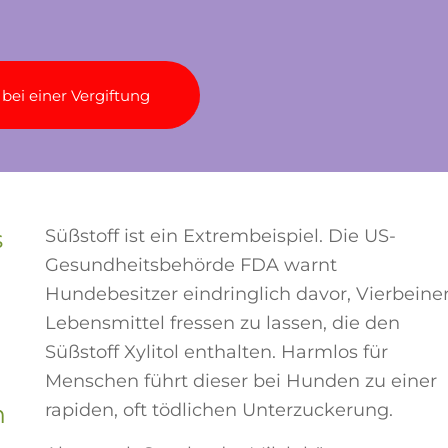
e bei einer Vergiftung
s
Süßstoff ist ein Extrembeispiel. Die US-
Gesundheitsbehörde FDA warnt
Hundebesitzer eindringlich davor, Vierbeine
Lebensmittel fressen zu lassen, die den
Süßstoff Xylitol enthalten. Harmlos für
Menschen führt dieser bei Hunden zu einer
h
rapiden, oft tödlichen Unterzuckerung.