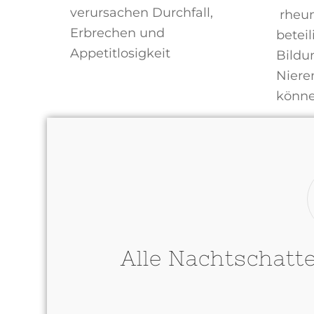
verursachen Durchfall,
rheum
Erbrechen und
beteil
Appetitlosigkeit
Bildu
Niere
könne
Alle Nachtschatt