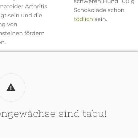
schweren Hund 100 g
atoider Arthritis
Schokolade schon
igt sein und die
tödlich
sein.
ng von
nsteinen fördern
n.
engewächse sind tabu!