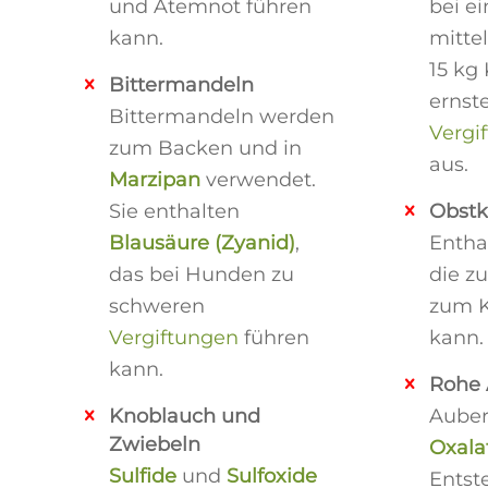
und Atemnot führen
bei e
kann.
mitte
15 kg
Bittermandeln
ernst
Bittermandeln werden
Vergi
zum Backen und in
aus.
Marzipan
verwendet.
Sie enthalten
Obstk
Blausäure (Zyanid)
,
Entha
das bei Hunden zu
die z
schweren
zum 
Vergiftungen
führen
kann.
kann.
Rohe 
Knoblauch und
Auber
Zwiebeln
Oxala
Sulfide
und
Sulfoxide
Entst