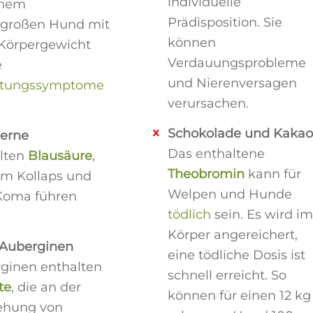
individuelle
inem
Prädisposition. Sie
lgroßen Hund mit
können
 Körpergewicht
Verdauungsprobleme
e
und Nierenversagen
ftungssymptome
verursachen.
Schokolade und Kaka
erne
Das enthaltene
lten
Blausäure
,
Theobromin
kann für
um Kollaps und
Welpen und Hunde
Koma führen
tödlich
sein. Es wird i
Körper angereichert,
Auberginen
eine tödliche Dosis ist
ginen enthalten
schnell erreicht. So
te
, die an der
können für einen 12 kg
ehung von