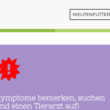
WELPENFUTTER
gssymptome bemerken, suchen
nd einen Tierarzt auf!