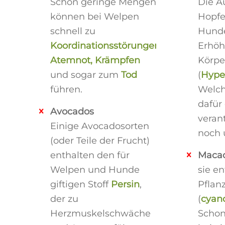
Schon geringe Mengen
Die A
können bei Welpen
Hopfe
schnell zu
Hunde
Koordinationsstörungen,
Erhöh
Atemnot, Krämpfen
Körpe
und sogar zum
Tod
(
Hype
führen.
Welch
dafür
Avocados
verant
Einige Avocadosorten
noch 
(oder Teile der Frucht)
enthalten den für
Maca
Welpen und Hunde
sie e
giftigen Stoff
Persin
,
Pflan
der zu
(
cyan
Herzmuskelschwäche
Schon