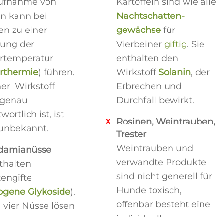
ufnahme von
Kartoffeln sind wie alle
n kann bei
Nachtschatten-
n zu einer
gewächse
für
ung der
Vierbeiner
giftig
. Sie
rtemperatur
enthalten den
rthermie
) führen.
Wirkstoff
Solanin
, der
er Wirkstoff
Erbrechen und
 genau
Durchfall bewirkt.
wortlich ist, ist
Rosinen, Weintrauben,
unbekannt.
Trester
Weintrauben und
damianüsse
verwandte Produkte
nthalten
sind nicht generell für
zengifte
Hunde toxisch,
ogene Glykoside
).
offenbar besteht eine
 vier Nüsse lösen